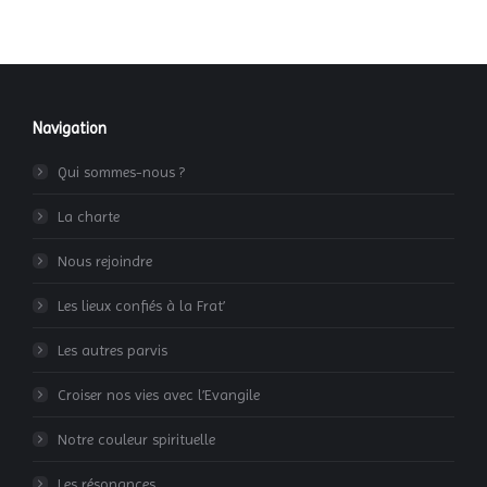
Navigation
Qui sommes-nous ?
La charte
Nous rejoindre
Les lieux confiés à la Frat’
Les autres parvis
Croiser nos vies avec l’Evangile
Notre couleur spirituelle
Les résonances