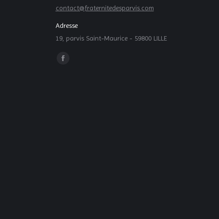
contact@fraternitedesparvis.com
Adresse
19, parvis Saint-Maurice - 59800 LILLE
Trouvez nous sur :
La
page
Facebook
s'ouvre
dans
une
nouvelle
fenêtre