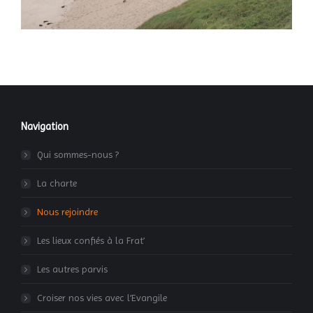
Navigation
Qui sommes-nous ?
La charte
Nous rejoindre
Les lieux confiés à la Frat’
Les autres parvis
Croiser nos vies avec l’Evangile