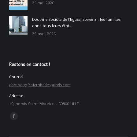
25 mai 2026
Doctrine sociale de l’Eglise, soirée 5 : les familles
dans tous leurs états
29 avril 2026
Restons en contact !
Courriel
contact@fraternitedesparvis.com
Adresse
19, parvis Saint-Maurice - 59800 LILLE
Trouvez nous sur :
La
page
Facebook