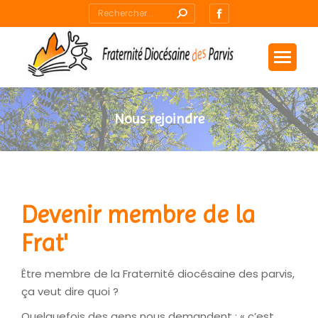
Recherche
La
:
page
Facebook
s'ouvre
dans
une
Nous rejoindre
nouvelle
Vous êtes ici :
fenêtre
Devenir membre de la
Frat'
Être membre de la Fraternité diocésaine des parvis,
ça veut dire quoi ?
Quelquefois des gens nous demandent : « c’est