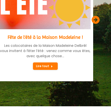
Fête de l’été à la Maison Madeleine !
Fête
Les colocataires de la Maison Madeleine Delbrêl
vous invitent à fêter l’été : venez comme vous êtes,
la Fê
avec quelque chose…
lu
Lire tout