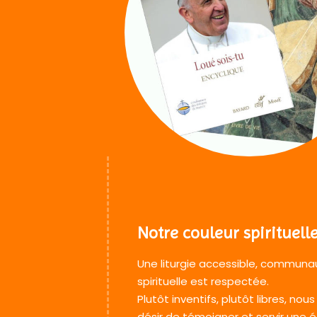
Notre couleur spirituell
Une liturgie accessible, communau
spirituelle est respectée.
Plutôt inventifs, plutôt libres, n
désir de témoigner et servir une ég