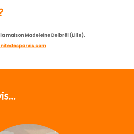
?
la maison Madeleine Delbrêl (Lille).
nitedesparvis.com
s...