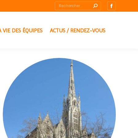
Recherche
La
:
page
Facebook
A VIE DES ÉQUIPES
ACTUS / RENDEZ-VOUS
s'ouvre
dans
une
nouvelle
fenêtre