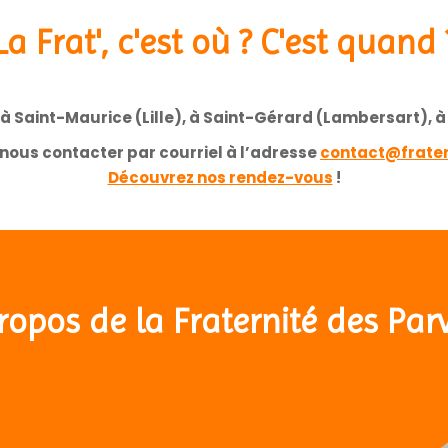
La Frat', c'est où ? C'est quand 
 Saint-Maurice (Lille), à Saint-Gérard (Lambersart), à 
nous contacter par courriel à l’adresse
contact@frater
Découvrez nos rendez-vous
!
ropos de la Fraternité des Parvi