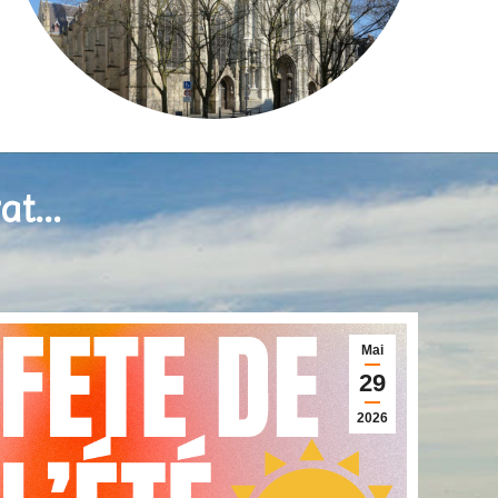
t...
Mai
29
2026