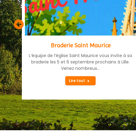
Braderie Saint Maurice
ssion
L’équipe de l’église Saint Maurice vous invite à sa
 » de
braderie les 5 et 6 septembre prochains à Lille.
ir !
Venez nombreux…
Lire tout