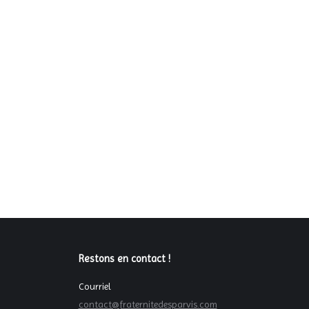
Restons en contact !
Courriel
contact@fraternitedesparvis.com