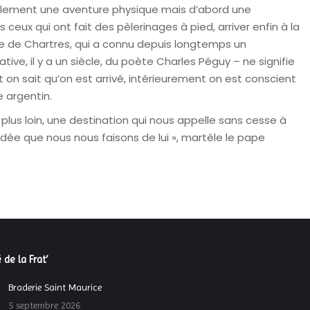
seulement une aventure physique mais d’abord une
ceux qui ont fait des pèlerinages à pied, arriver enfin à la
le de Chartres, qui a connu depuis longtemps un
ive, il y a un siècle, du poète Charles Péguy – ne signifie
nt on sait qu’on est arrivé, intérieurement on est conscient
e argentin.
er plus loin, une destination qui nous appelle sans cesse à
’idée que nous nous faisons de lui », martèle le pape
 de la Frat’
Braderie Saint Maurice
5 septembre 2026