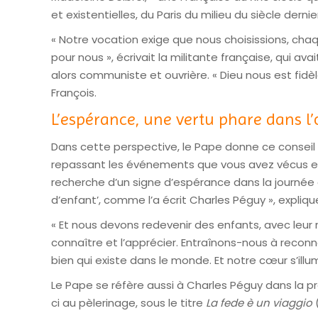
et existentielles, du Paris du milieu du siècle derni
« Notre vocation exige que nous choisissions, chaqu
pour nous », écrivait la militante française, qui ava
alors communiste et ouvrière. « Dieu nous est fidèl
François.
L’espérance, une vertu phare dans l
Dans cette perspective, le Pape donne ce conseil p
repassant les événements que vous avez vécus et 
recherche d’un signe d’espérance dans la journée q
d’enfant’, comme l’a écrit Charles Péguy », expliq
« Et nous devons redevenir des enfants, avec leur 
connaître et l’apprécier. Entraînons-nous à reconn
bien qui existe dans le monde. Et notre cœur s’illum
Le Pape se réfère aussi à Charles Péguy dans la pré
ci au pèlerinage, sous le titre
La fede è un viaggio
(