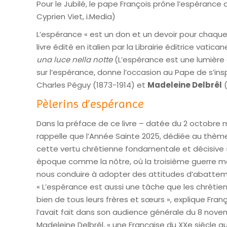
Pour le Jubilé, le pape François prône l’espérance 
Cyprien Viet, i.Media)
L’espérance « est un don et un devoir pour chaque 
livre édité en italien par la Librairie éditrice vatica
una luce nella notte
(L’espérance est une lumière d
sur l’espérance, donne l’occasion au Pape de s’insp
Charles Péguy (1873-1914) et
Madeleine Delbrêl
(
Pèlerins d’espérance
Dans la préface de ce livre – datée du 2 octobre 
rappelle que l’Année Sainte 2025, dédiée au thème 
cette vertu chrétienne fondamentale et décisive ».
époque comme la nôtre, où la troisième guerre m
nous conduire à adopter des attitudes d’abattemen
« L’espérance est aussi une tâche que les chrétiens
bien de tous leurs frères et sœurs », explique Franç
l’avait fait dans son audience générale du 8 novemb
Madeleine Delbrêl, « une Française du XXe siècle qu