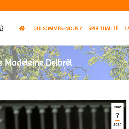
QUI SOMMES-NOUS ?
SPIRITUALITÉ
L
de Madeleine Delbrêl
Nov
7
2024