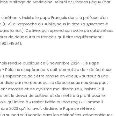
dans le sillage de Madeleine Delbrêl et Charles Péguy (par
chrétien », insiste le pape François dans la préface d’un
ne (LEV) à l’approche du Jubilé, sous le titre
La speranza è
ans la nuit). Ce livre, qui reprend son cycle de catéchèses
irer de deux auteurs français qu’il cite régulièrement :
1904-1964).
mais rendue publique ce 6 novembre 2024 -, le Pape
« Pèlerins d’espérance », doit permettre de « réfléchir sur
 L’espérance doit être remise en valeur, « surtout à une
ondiale par morceaux qui se déroule sous nos yeux peut
t morose et de cynisme mal dissimulé », insiste-t-il.
 ont le devoir de cultiver et de mettre à profit pour le
ois, qui invite à « rester fidèle au don reçu ». Comme il
re 2023 qu’il lui avait dédiée, le Pape se réfère à
i a su porter l’Évangile dans les périphéries, géographiques