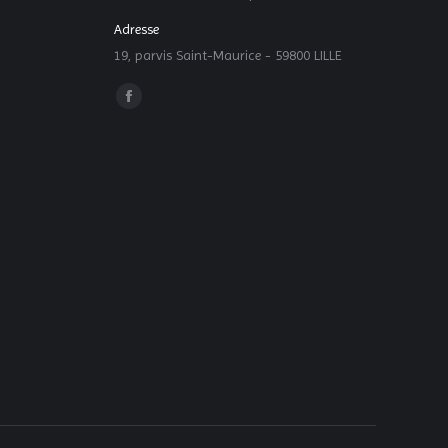
Adresse
19, parvis Saint-Maurice - 59800 LILLE
Trouvez nous sur :
La
page
Facebook
s'ouvre
dans
une
nouvelle
fenêtre