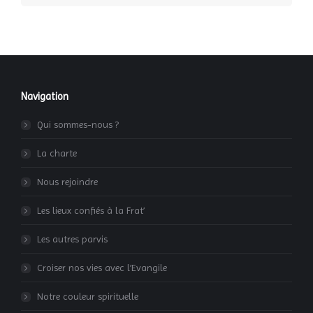
Navigation
Qui sommes-nous ?
La charte
Nous rejoindre
Les lieux confiés à la Frat’
Les autres parvis
Croiser nos vies avec l’Evangile
Notre couleur spirituelle