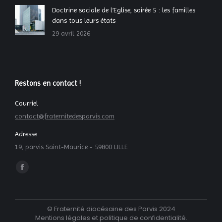
Doctrine sociale de l’Eglise, soirée 5 : les familles
dans tous leurs états
29 avril 2026
Restons en contact !
Courriel
contact@fraternitedesparvis.com
Adresse
19, parvis Saint-Maurice - 59800 LILLE
Trouvez nous sur :
La
page
Facebook
© Fraternité diocésaine des Parvis 2024
s'ouvre
Mentions légales et politique de confidentialité
.