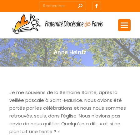
Recherche
La
:
page
Facebook
s'ouvre
dans
une
Anne Heintz
nouvelle
Vous êtes ici :
fenêtre
Je me souviens de la Semaine Sainte, après la
veillée pascale à Saint-Maurice. Nous avions été
portés par les célébrations et nous nous sommes
retrouvés, seuls, dans l’église. Nous n’avions pas
envie de nous quitter. Quelqu’un a dit : « et si on
plantait une tente ? »