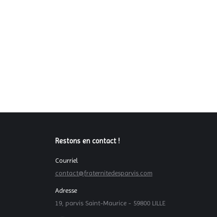
Restons en contact !
Courriel
contact@fraternitedesparvis.com
Adresse
19, parvis Saint-Maurice - 59800 LILLE