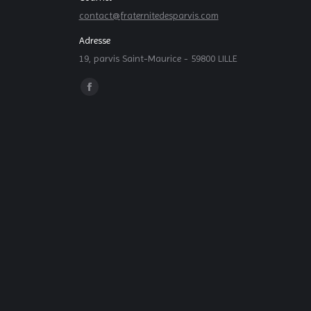
contact@fraternitedesparvis.com
Adresse
19, parvis Saint-Maurice - 59800 LILLE
Trouvez nous sur :
La
page
Facebook
s'ouvre
dans
une
nouvelle
fenêtre