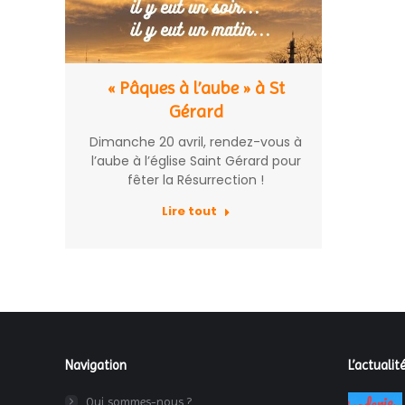
« Pâques à l’aube » à St
Gérard
Dimanche 20 avril, rendez-vous à
l’aube à l’église Saint Gérard pour
fêter la Résurrection !
Lire tout
Navigation
L’actualité
Qui sommes-nous ?