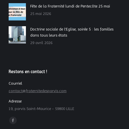
Fête de la Fraternité lundi de Pentecôte 25 mai
25 mai 2026
Doctrine sociale de l’Eglise, soirée 5 : les familles
dans tous leurs états
29 avril 2026
Restons en contact !
Courriel
contact@fraternitedesparvis.com
Adresse
19, parvis Saint-Maurice - 59800 LILLE
Trouvez nous sur :
La