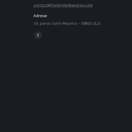
contact@fraternitedesparvis.com
Adresse
19, parvis Saint-Maurice - 59800 LILLE
Trouvez nous sur :
La
page
Facebook
s'ouvre
dans
une
nouvelle
fenêtre