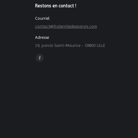
Restons en contact !
Courriel
contact@fraternitedesparvis.com
Adresse
19, parvis Saint-Maurice - 59800 LILLE
Trouvez nous sur :
La
page
Facebook
s'ouvre
dans
une
nouvelle
fenêtre