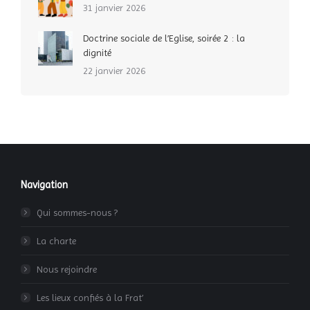
31 janvier 2026
Doctrine sociale de l’Eglise, soirée 2 : la
dignité
22 janvier 2026
Navigation
Qui sommes-nous ?
La charte
Nous rejoindre
Les lieux confiés à la Frat’