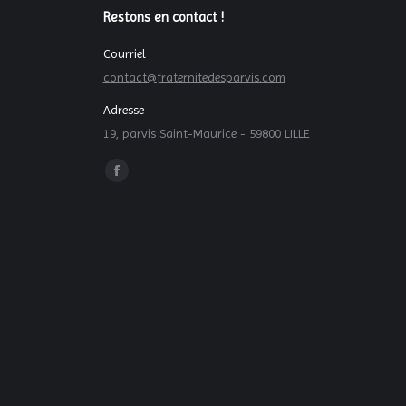
Restons en contact !
Courriel
contact@fraternitedesparvis.com
Adresse
19, parvis Saint-Maurice - 59800 LILLE
Trouvez nous sur :
La
page
Facebook
s'ouvre
dans
une
nouvelle
fenêtre